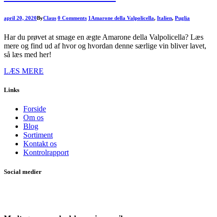
april 20, 2020
By
Claus
0 Comments
1
Amarone della Valpolicella
,
Italien
,
Puglia
Har du prøvet at smage en ægte Amarone della Valpolicella? Læs
mere og find ud af hvor og hvordan denne særlige vin bliver lavet,
så læs med her!
LÆS MERE
Links
Forside
Om os
Blog
Sortiment
Kontakt os
Kontrolrapport
Social medier