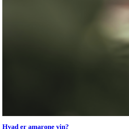
Hvad er amarone vin?