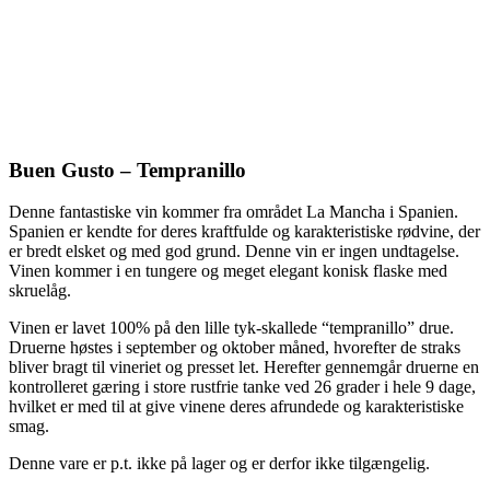
Buen Gusto – Tempranillo
Denne fantastiske vin kommer fra området La Mancha i Spanien.
Spanien er kendte for deres kraftfulde og karakteristiske rødvine, der
er bredt elsket og med god grund. Denne vin er ingen undtagelse.
Vinen kommer i en tungere og meget elegant konisk flaske med
skruelåg.
Vinen er lavet 100% på den lille tyk-skallede “tempranillo” drue.
Druerne høstes i september og oktober måned, hvorefter de straks
bliver bragt til vineriet og presset let. Herefter gennemgår druerne en
kontrolleret gæring i store rustfrie tanke ved 26 grader i hele 9 dage,
hvilket er med til at give vinene deres afrundede og karakteristiske
smag.
Denne vare er p.t. ikke på lager og er derfor ikke tilgængelig.