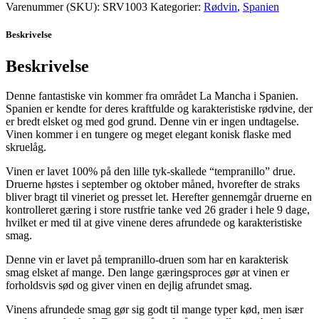
Varenummer (SKU):
SRV1003
Kategorier:
Rødvin
,
Spanien
Beskrivelse
Beskrivelse
Denne fantastiske vin kommer fra området La Mancha i Spanien.
Spanien er kendte for deres kraftfulde og karakteristiske rødvine, der
er bredt elsket og med god grund. Denne vin er ingen undtagelse.
Vinen kommer i en tungere og meget elegant konisk flaske med
skruelåg.
Vinen er lavet 100% på den lille tyk-skallede “tempranillo” drue.
Druerne høstes i september og oktober måned, hvorefter de straks
bliver bragt til vineriet og presset let. Herefter gennemgår druerne en
kontrolleret gæring i store rustfrie tanke ved 26 grader i hele 9 dage,
hvilket er med til at give vinene deres afrundede og karakteristiske
smag.
Denne vin er lavet på tempranillo-druen som har en karakterisk
smag elsket af mange. Den lange gæringsproces gør at vinen er
forholdsvis sød og giver vinen en dejlig afrundet smag.
Vinens afrundede smag gør sig godt til mange typer kød, men især