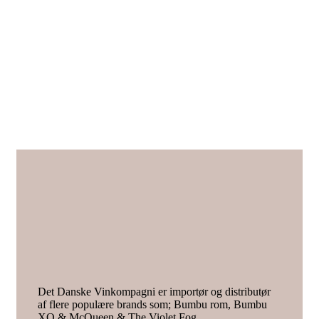
Det Danske Vinkompagni er importør og distributør
af flere populære brands som; Bumbu rom, Bumbu
XO & McQueen & The Violet Fog