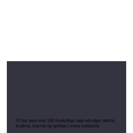
Vi har mere end 100 forskellige nøje udvalgte rødvin,
hvidvin, rosevin og spiritus i vores sortiment.