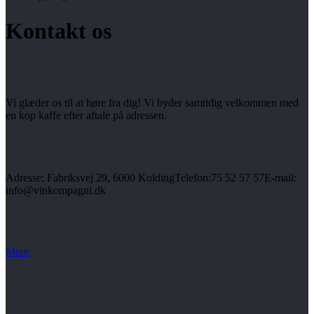
Kontakt os
Vi glæder os til at høre fra dig! Vi byder samtidig velkommen med
en kop kaffe efter aftale på adressen.
Adresse: Fabriksvej 29, 6000 KoldingTelefon:75 52 57 57E-mail:
info@vinkompagni.dk
Mere