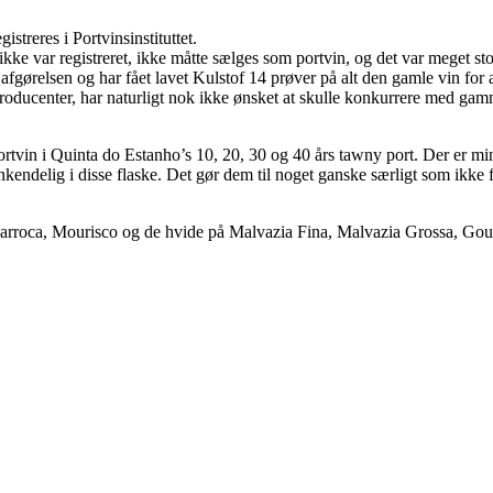
streres i Portvinsinstituttet.
er ikke var registreret, ikke måtte sælges som portvin, og det var meget s
fgørelsen og har fået lavet Kulstof 14 prøver på alt den gamle vin for 
nsproducenter, har naturligt nok ikke ønsket at skulle konkurrere med ga
portvin i Quinta do Estanho’s 10, 20, 30 og 40 års tawny port. Der er min
enkendelig i disse flaske. Det gør dem til noget ganske særligt som ikk
 Barroca, Mourisco og de hvide på Malvazia Fina, Malvazia Grossa, Gou