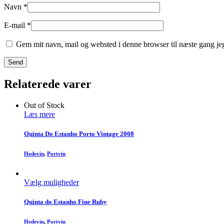
Navn
*
E-mail
*
Gem mit navn, mail og websted i denne browser til næste gang j
Relaterede varer
Out of Stock
Læs mere
Quinta Do Estanho Porto Vintage 2008
Hedevin
,
Portvin
Vælg muligheder
Quinta do Estanho Fine Ruby
Hedevin
,
Portvin