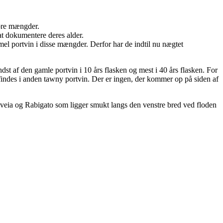
tore mængder.
at dokumentere deres alder.
mmel portvin i disse mængder. Derfor har de indtil nu nægtet
dst af den gamle portvin i 10 års flasken og mest i 40 års flasken. For
e findes i anden tawny portvin. Der er ingen, der kommer op på siden af
veia og Rabigato som ligger smukt langs den venstre bred ved floden