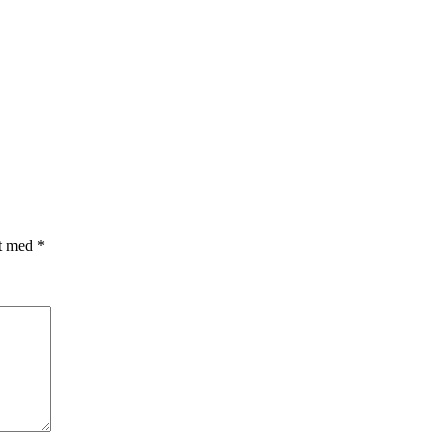
et med
*