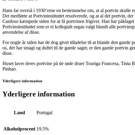
Hans far overså i 1930’erne en bestemmelse om, at al portvin skulle regi
Det medførte at Portvininstituttet resolverede, og at al det portvin, d
Cardoso kæmpede siden for at få portvinen frigivet. Han har påklaget a
Portvinsinstituttet som er et kollegialt organ valgt blandt alle portvi
anvendelse af disse.
For nogle år siden har de dog givet tilladelse til at blande den gamle 
os, der har smagt og duftet til de gamle sager, er den gamle portvin g
disse.
Huset laver deres portvine på de røde druer Touriga Francesa, Tinta
Pinhao.
Yderligere information
Yderligere information
Land
Portugal
Alkoholprocent
19.5%