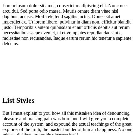
Lorem ipsum dolor sit amet, consectetur adipiscing elit. Nunc nec
arcu dui. Sed porta odio massa. Mauris ornare diam vitae nisl
dapibus facilisis. Morbi eleifend sagittis luctus. Donec sit amet
imperdiet ex. Ut lorem libero, pulvinar in diam non, efficitur blandit
justo. Temporibus autem quibusdam et aut officiis debitis aut rerum
necessitatibus saepe eveniet, ut et voluptates repudiandae sint et
molestiae non recusandae. Itaque earum rerum hic tenetur a sapiente
delectus.
List Styles
But I must explain to you how all this mistaken idea of denouncing
pleasure and praising pain was born and I will give you a complete
account of the system, and expound the actual teachings of the great
explorer of the truth, the master-builder of human happiness. No one
rejects, dislikes, or avoids pleasure itself.