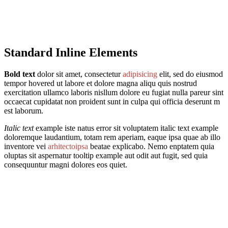
Standard Inline Elements
Bold text
dolor sit amet, consectetur
adipisicing
elit, sed do eiusmod
tempor hovered ut labore et dolore magna aliqu quis nostrud
exercitation ullamco laboris nisllum dolore eu fugiat nulla pareur sint
occaecat cupidatat non proident
sunt in culpa qui
officia deserunt m
est laborum.
Italic text
example
iste natus error sit
voluptatem italic text example
doloremque laudantium, totam rem aperiam, eaque ipsa quae ab illo
inventore vei
arhitectoipsa
beatae explicabo. Nemo enptatem quia
oluptas sit aspernatur
tooltip example
aut odit aut fugit, sed quia
consequuntur magni dolores eos quiet.